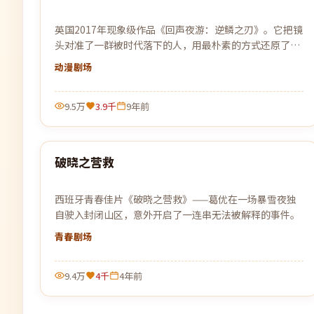
英国2017年现象级作品《回声夜游：逆鳞之刃》。它把镜
头对准了一群被时代落下的人，用最朴素的方式还原了他
们最不平凡的日常。
动漫
剧场
9.5万
3.9千
9年前
99:55
破晓之营救
热门
西班牙青春佳片《破晓之营救》——葛优在一场暴雪夜独
自驶入封闭山区，意外开启了一连串无法被解释的事件。
青春
剧场
9.4万
4千
4年前