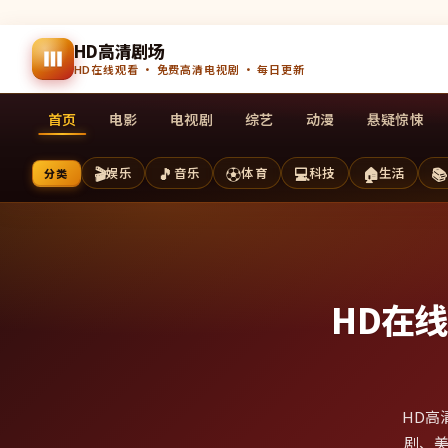
HD高清剧场
HD在线观看 · 免费高清电视剧 · 每日更新
首页
电影
电视剧
综艺
动漫
悬疑惊悚
🎬
🎵
⚽
💻
🏠
📚
娱乐
音乐
体育
科技
生活
分类
HD在
HD高
剧、美