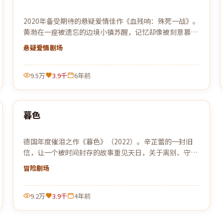
2020年备受期待的悬疑爱情佳作《血残响：殊死一战》。
黄渤在一座被遗忘的边境小镇苏醒，记忆却像被刻意篡
改，唯一线索是一张被烧毁的车票。
悬疑爱情
剧场
9.5万
3.9千
6年前
99:32
暮色
热门
德国年度催泪之作《暮色》（2022）。辛芷蕾的一封旧
信，让一个被时间封存的故事重见天日，关于离别、守候
与原谅。
冒险
剧场
9.2万
3.9千
4年前