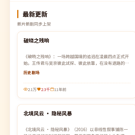
最新更新
新片新剧同步上架
99:10
破晓之残响
最新
《破晓之残响》：一场跨越国境的追逃在凌晨四点正式开
始。王传君与吴京彼此试探、彼此依靠，在没有退路的旅
程上各自交出底牌。
历史
剧场
2.1万
2.3千
11年前
99:42
北境风云 · 隐秘风暴
最新
《北境风云 · 隐秘风暴》（2016）以非线性叙事铺陈一