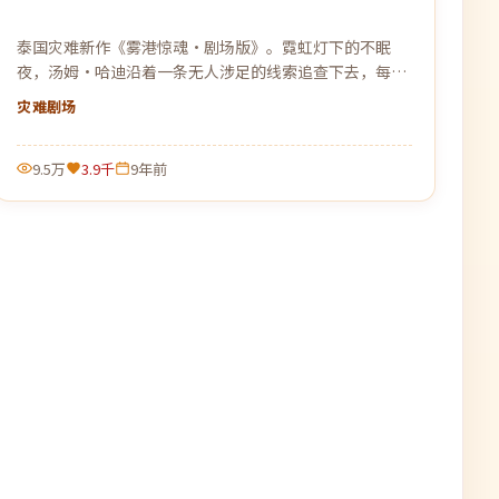
泰国灾难新作《雾港惊魂·剧场版》。霓虹灯下的不眠
夜，汤姆·哈迪沿着一条无人涉足的线索追查下去，每靠
近真相一步，黑暗就更加贴近。
灾难
剧场
9.5万
3.9千
9年前