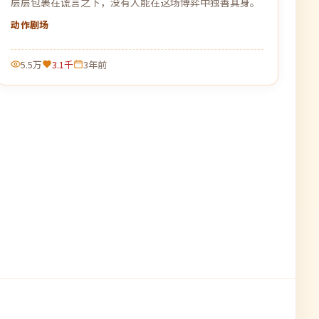
层层包裹在谎言之下，没有人能在这场博弈中独善其身。
动作
剧场
5.5万
3.1千
3年前