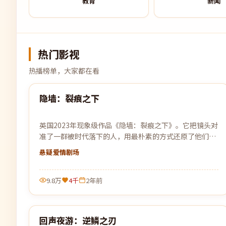
教育
新闻
热门影视
热播榜单，大家都在看
99:25
隐墙：裂痕之下
热门
英国2023年现象级作品《隐墙：裂痕之下》。它把镜头对
准了一群被时代落下的人，用最朴素的方式还原了他们最
不平凡的日常。
悬疑爱情
剧场
9.8万
4千
2年前
99:20
回声夜游：逆鳞之刃
热门