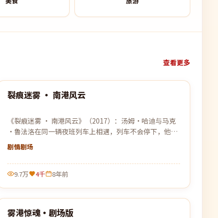
美食
旅游
查看更多
99:46
裂痕迷雾 · 南港风云
热门
《裂痕迷雾 · 南港风云》（2017）：汤姆·哈迪与马克
·鲁法洛在同一辆夜班列车上相遇，列车不会停下，他们
也不能停下。
剧情
剧场
9.7万
4千
8年前
99:08
雾港惊魂·剧场版
热门