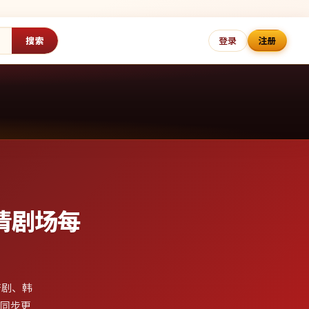
搜索
登录
注册
清剧场
每
产剧、韩
日同步更