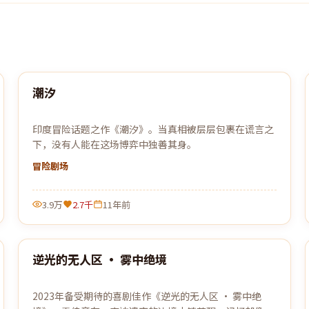
99:24
潮汐
最新
印度冒险话题之作《潮汐》。当真相被层层包裹在谎言之
下，没有人能在这场博弈中独善其身。
冒险
剧场
3.9万
2.7千
11年前
99:49
逆光的无人区 · 雾中绝境
最新
2023年备受期待的喜剧佳作《逆光的无人区 · 雾中绝