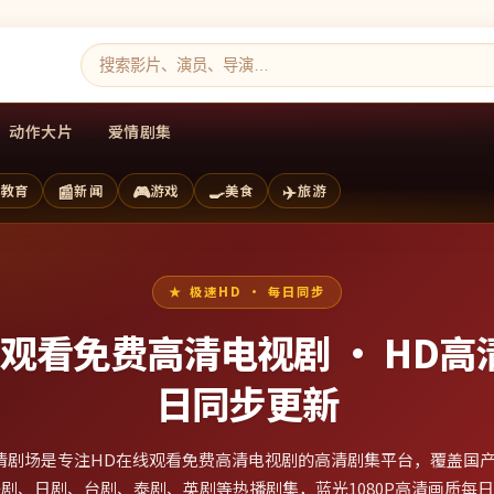
动作大片
爱情剧集
📰
🎮
🍳
✈️
教育
新闻
游戏
美食
旅游
极速HD · 每日同步
线观看免费高清电视剧 ·
HD高
日同步更新
清剧场是专注HD在线观看免费高清电视剧的高清剧集平台，覆盖国
剧、日剧、台剧、泰剧、英剧等热播剧集，蓝光1080P高清画质每