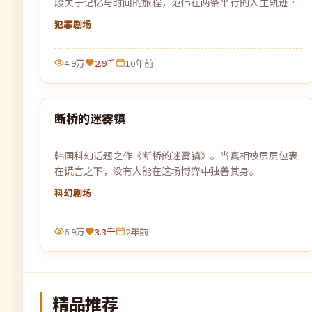
段关于记忆与时间的旅程，范伟在两条平行的人生轨迹中
寻找自我的答案。
犯罪
剧场
4.9万
2.9千
10年前
99:51
断桥的迷雾镇
最新
韩国科幻话题之作《断桥的迷雾镇》。当真相被层层包裹
在谎言之下，没有人能在这场博弈中独善其身。
科幻
剧场
6.9万
3.3千
2年前
精品推荐