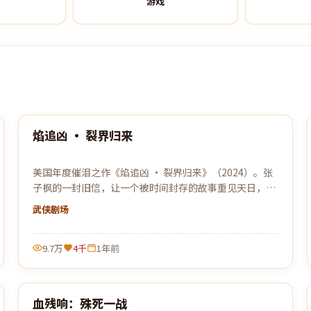
游戏
99:27
焰追凶 · 裂界归来
热门
美国年度催泪之作《焰追凶 · 裂界归来》（2024）。张
子枫的一封旧信，让一个被时间封存的故事重见天日，关
于离别、守候与原谅。
武侠
剧场
9.7万
4千
1年前
99:41
血残响：殊死一战
热门