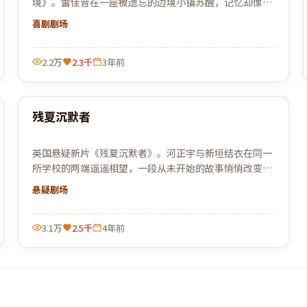
境》。雷佳音在一座被遗忘的边境小镇苏醒，记忆却像被
刻意篡改，唯一线索是一张被烧毁的车票。
喜剧
剧场
2.2万
2.3千
3年前
99:12
残夏沉默者
最新
英国悬疑新片《残夏沉默者》。河正宇与新垣结衣在同一
所学校的两端遥遥相望，一段从未开始的故事悄悄改变了
彼此的人生。
悬疑
剧场
3.1万
2.5千
4年前