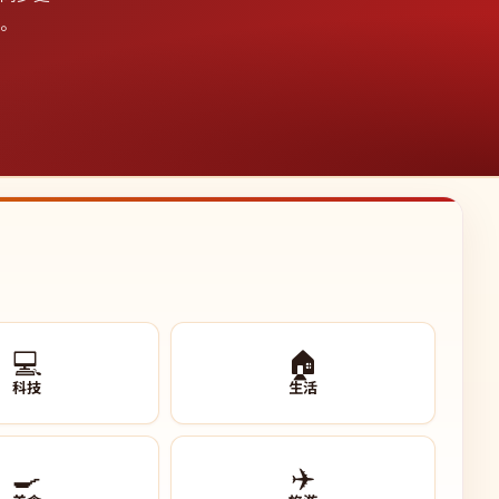
影。
💻
🏠
科技
生活
🍳
✈️