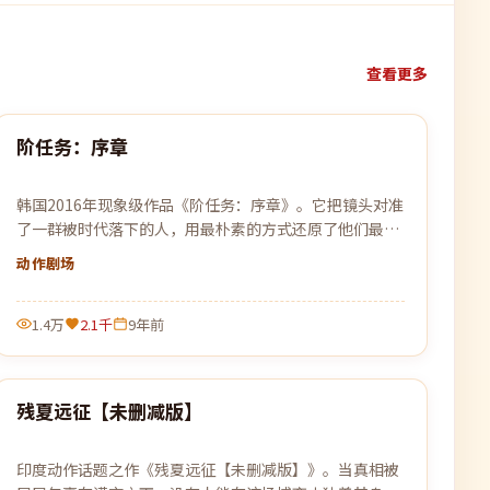
查看更多
99:57
阶任务：序章
最新
韩国2016年现象级作品《阶任务：序章》。它把镜头对准
了一群被时代落下的人，用最朴素的方式还原了他们最不
平凡的日常。
动作
剧场
1.4万
2.1千
9年前
99:06
残夏远征【未删减版】
最新
印度动作话题之作《残夏远征【未删减版】》。当真相被